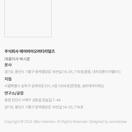
주식회사 에이바이오머티리얼즈
대표이사 박시준
본사
경기도 용인시 기흥구 동백중앙로 16번길 16-25, 719호(중동, 대우프론티어밸리1)
지점
서울특별시 송파구 송파대로 201, A동 1306호(문정동, 송파테라타워2)
연구소/공장
충청 천안시 서북구 성환읍 잠실길 7-44
경기도 용인시 기흥구 동백중앙로 16번길 16-25, 719호
Copyright © 2024 ABio materials. All Rights Reserved.
Designed by workskorea